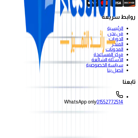
روابط سريعة
الرئيسية
من نحن
الدورات
المتجر
المدونات
مركز المساعدة
الأسئلة الشائعة
سياسة الخصوصية
اتصل بنا
تابعنا
WhatsApp only
01552772514