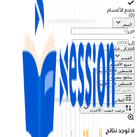
جميع الأقسام
)
0
(
السعر
من
-
إلى
المجاني فقط
القسم
جميع الأقسام
فلسطين 2009 جديد
مناهج مصرية
فلسطين ٢٠٠٨ قديم
تطبيق الفلاتر
الفلاتر
ترتيب حسب
:
الأحدث
لا توجد نتائج