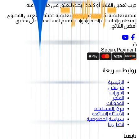
جرب تعديل الفلاتر أو كلمة البحث للعثور على ما تبحث عنه.
منصة تعليمية شاملة تقدم تجربة تعليمية حديثة تجمع بين المحتوى
المنظم والجلسات الحية وأدوات التقييم لمساعدتك على تحقيق
أفضل النتائج.
Secure
Payment
روابط سريعة
الرئيسية
من نحن
الدورات
المتجر
المدونات
مركز المساعدة
الأسئلة الشائعة
سياسة الخصوصية
اتصل بنا
تابعنا