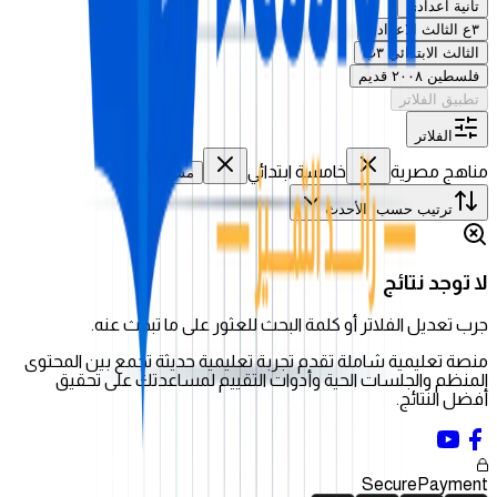
تانية اعدادي
٣ع الثالث الاعدادي
الثالث الابتدائي ٣ب
فلسطين ٢٠٠٨ قديم
تطبيق الفلاتر
الفلاتر
مناهج مصرية
خامسة ابتدائي
مسح الكل
ترتيب حسب
:
الأحدث
لا توجد نتائج
جرب تعديل الفلاتر أو كلمة البحث للعثور على ما تبحث عنه.
منصة تعليمية شاملة تقدم تجربة تعليمية حديثة تجمع بين المحتوى
المنظم والجلسات الحية وأدوات التقييم لمساعدتك على تحقيق
أفضل النتائج.
Secure
Payment