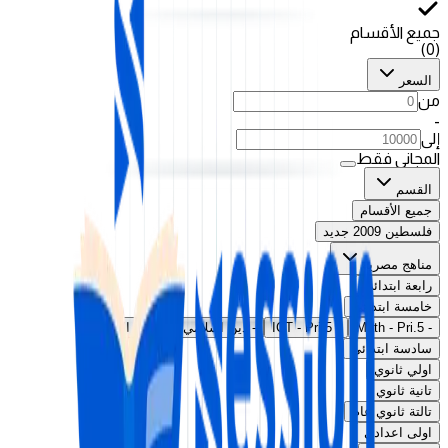
جميع الأقسام
)
0
(
السعر
من
-
إلى
المجاني فقط
القسم
جميع الأقسام
فلسطين 2009 جديد
مناهج مصرية
رابعة ابتدائي
خامسة ابتدائي
-
Math - Pri.5
-
ICT - Pri.5
-
دين اسلامي
-
اللغة العربية
سادسة ابتدائي
اولي ثانوي
تانية ثانوي
تالتة ثانوي عام
اولى اعدادي