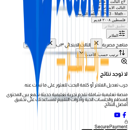
٣ع الثالث الاعدادي
الثالث الابتدائي ٣ب
-
Pri.3 - Math
-
اللغة العربية
فلسطين ٢٠٠٨ قديم
تطبيق الفلاتر
الفلاتر
مناهج مصرية
الثالث الابتدائي ٣ب
مسح الكل
ترتيب حسب
:
الأحدث
لا توجد نتائج
جرب تعديل الفلاتر أو كلمة البحث للعثور على ما تبحث عنه.
منصة تعليمية شاملة تقدم تجربة تعليمية حديثة تجمع بين المحتوى
المنظم والجلسات الحية وأدوات التقييم لمساعدتك على تحقيق
أفضل النتائج.
Secure
Payment