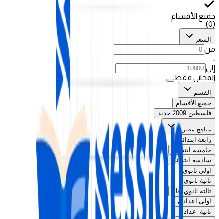
جميع الأقسام
)
0
(
السعر
من
-
إلى
المجاني فقط
القسم
جميع الأقسام
فلسطين 2009 جديد
مناهج مصرية
رابعة ابتدائي
خامسة ابتدائي
سادسة ابتدائي
اولي ثانوي
تانية ثانوي
تالتة ثانوي عام
اولى اعدادي
تانية اعدادي